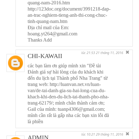
quang-nam-2016.htm
http://123doc.org/document/3991218-dap-
an-trac-nghiem-tieng-anh-thi-cong-chuc-
tinh-quang-nam.htm
Địa chỉ mail của Em:
hoang.yt264@gmail.com
Thanks Add
✖
lúc 21:53 21 tháng 11, 2016
CHI-KAWAII
các bạn làm ơn giúp mình xin "Đề tài
Đánh giá sự hài lòng của du khách khi
đến du lịch tại Thành phố Nha Trang" từ
trang web: http://luanvan.net.vn/luan-
van/de-tai-danh-gia-su-hai-long-cua-du-
khach-khi-den-du-lich-tai-thanh-pho-nha-
trang-62179/; mình chân thành cảm ơn;
Gail của mình: tuanp4306@gmail.com;
mình cần rất là gấp nha các bạn xin lỗi đã
là phiền
✖
lúc 10:21 29 tháng 11, 2016
ADMIN