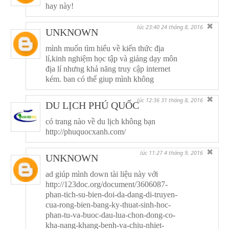
hay này!
✖
lúc 23:40 24 tháng 8, 2016
UNKNOWN
mình muốn tìm hiểu về kiến thức địa
lí,kinh nghiệm học tập và giảng dạy môn
địa lí nhưng khả năng truy cập internet
kém. ban có thể giup mình không
✖
lúc 12:36 31 tháng 8, 2016
DU LỊCH PHÚ QUỐC
có trang nào về du lịch không bạn
http://phuquocxanh.com/
✖
lúc 11:27 4 tháng 9, 2016
UNKNOWN
ad giúp mình down tài liệu này với
http://123doc.org/document/3606087-
phan-tich-su-bien-doi-da-dang-di-truyen-
cua-rong-bien-bang-ky-thuat-sinh-hoc-
phan-tu-va-buoc-dau-lua-chon-dong-co-
kha-nang-khang-benh-va-chiu-nhiet-