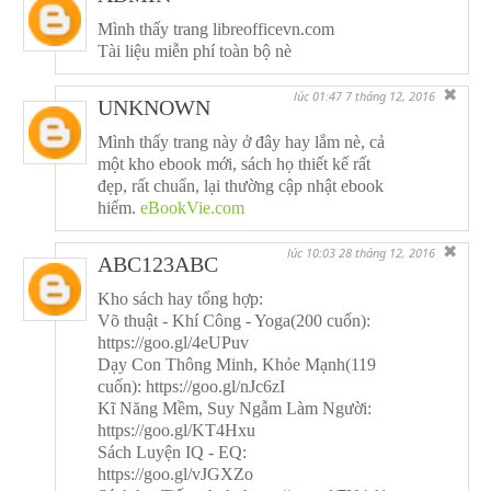
Mình thấy trang libreofficevn.com
Tài liệu miễn phí toàn bộ nè
✖
lúc 01:47 7 tháng 12, 2016
UNKNOWN
Mình thấy trang này ở đây hay lắm nè, cả
một kho ebook mới, sách họ thiết kế rất
đẹp, rất chuẩn, lại thường cập nhật ebook
hiếm.
eBookVie.com
✖
lúc 10:03 28 tháng 12, 2016
ABC123ABC
Kho sách hay tổng hợp:
Võ thuật - Khí Công - Yoga(200 cuốn):
https://goo.gl/4eUPuv
Dạy Con Thông Minh, Khỏe Mạnh(119
cuốn): https://goo.gl/nJc6zI
Kĩ Năng Mềm, Suy Ngẫm Làm Người:
https://goo.gl/KT4Hxu
Sách Luyện IQ - EQ:
https://goo.gl/vJGXZo