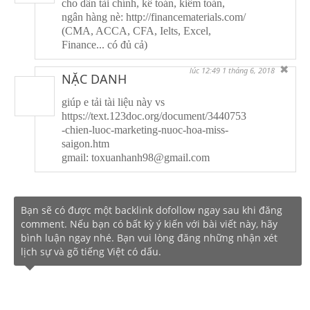
cho dân tài chính, kế toán, kiểm toán,
ngân hàng nè: http://financematerials.com/
(CMA, ACCA, CFA, Ielts, Excel,
Finance... có đủ cả)
✖
lúc 12:49 1 tháng 6, 2018
NẶC DANH
giúp e tải tài liệu này vs
https://text.123doc.org/document/3440753
-chien-luoc-marketing-nuoc-hoa-miss-
saigon.htm
gmail: toxuanhanh98@gmail.com
Bạn sẽ có được một backlink dofollow ngay sau khi đăng
comment. Nếu bạn có bất kỳ ý kiến với bài viết này, hãy
bình luận ngay nhé. Bạn vui lòng đăng những nhận xét
lịch sự và gõ tiếng Việt có dấu.