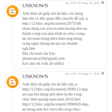
✖
lúc 10:41 25 tháng 10, 2016
UNKNOWN
Add dùm tải giúp em tài liệu, em đang
làm bài có liên quan đến chuyên đề này ạ:
http://123doc.org/document/2975548-
nhan-dang-cac-yeu-to-anh-huong-den-su-
thanh-cong-cua-qua-trinh-to-chuc-cong-
tac-ke-toan-trong-dieu-kien-ung-dung-
cong-nghe-thong-tin-tai-cac-doanh-
ngh.htm
Địa chỉ mail của Em:
phamvanca59@gmail.com
Em cám ơn Anh rất nhiều!
✖
lúc 13:41 17 tháng 11, 2016
UNKNOWN
Add dùm tải giúp em tài liệu này ạ:
http://123doc.org/document/3990113-dap-
an-cau-hoi-tieng-anh-dien-tu-thi-cong-
chuc-tinh-quang-nam-nam-2016.htm
http://123doc.org/document/3990920-dap-
an-tieng-anh-doc-hieu-thi-cong-chuc-