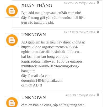
✖
lúc 21:21 20 tháng 7, 2016
XUÂN THẮNG
Bạn add trang http://tailieu24h.com nhé,
đây là trang gửi yêu cầu download tài liệu
trên các trang thu phí.
✖
lúc 11:29 22 tháng 7, 2016
UNKNOWN
AD giúp em tải tài liệu này được không ạ:
http://123doc.org/document/2405884-
nghien-cuu-dac-diem-sinh-thai-hoc-cua-
hai-loai-than-lan-bong-eutropis-
longicaudata-hallowell-1856-va-eutropis-
multifasciata-kukl-1820-o-vung-dong-
bang.htm
đây là mail của em :
duonghia1494@gmail.com
cảm ơn AD !!
✖
lúc 23:03 8 tháng 8, 2016
UNKNOWN
cảm ơn bạn đã cung cấp những trang wed