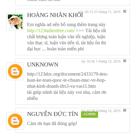
✖
lúc 03:15 27 tháng 11, 2015
HOÀNG NHÂN KHÔI
Em nghĩa ad nên bổ sung thêm trang này
http://123tailieufree.com/
>>> Tài liệu rất
chất lượng toàn luận văn tốt nghiệp, luận
văn thạc sĩ, luận văn tiến sĩ, tài liệu ôn thi
đại học ... hoàn toàn miễn phí
✖
lúc 16:56 1 tháng 12, 2015
UNKNOWN
http://123doc.org/document/2433179-tieu-
luan-ke-toan-quoc-te-chuan-muc-ve-hop-
nhat-kinh-doanh-ifrs3-va-vas11.htm
tải giúp mình tài liệu này voi nha, cảm ơn
nhiều
✖
lúc 02:38 3 tháng 12, 2015
NGUYỄN ĐỨC TÍN
ADMIN
Cảm ơn bạn đã đóng góp!