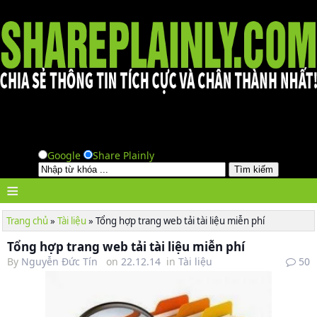
Google
Share Plainly
≡
Trang chủ
»
Tài liệu
»
Tổng hợp trang web tải tài liệu miễn phí
Tổng hợp trang web tải tài liệu miễn phí
By
Nguyễn Đức Tín
on
22.12.14
in
Tài liệu
50