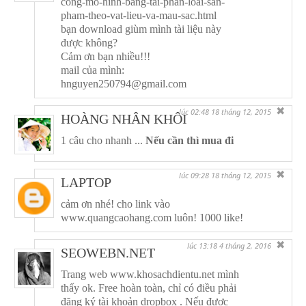
cong-mo-hinh-bang-tai-phan-loai-san-
pham-theo-vat-lieu-va-mau-sac.html
bạn download giùm mình tài liệu này
được không?
Cảm ơn bạn nhiều!!!
mail của mình:
hnguyen250794@gmail.com
✖
lúc 02:48 18 tháng 12, 2015
HOÀNG NHÂN KHÔI
1 câu cho nhanh ...
Nếu cần thì mua đi
✖
lúc 09:28 18 tháng 12, 2015
LAPTOP
cảm ơn nhé! cho link vào
www.quangcaohang.com luôn! 1000 like!
✖
lúc 13:18 4 tháng 2, 2016
SEOWEBN.NET
Trang web www.khosachdientu.net mình
thấy ok. Free hoàn toàn, chỉ có điều phải
đăng ký tài khoản dropbox . Nếu được