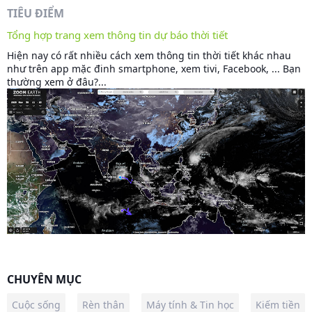
TIÊU ĐIỂM
Tổng hợp trang xem thông tin dự báo thời tiết
Hiện nay có rất nhiều cách xem thông tin thời tiết khác nhau
như trên app mặc đinh smartphone, xem tivi, Facebook, ... Bạn
thường xem ở đâu?...
CHUYÊN MỤC
Cuộc sống
Rèn thân
Máy tính & Tin học
Kiếm tiền