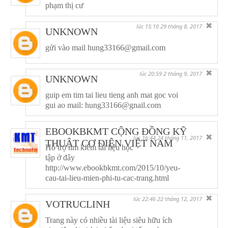
phạm thị cư
✖
lúc 15:10 29 tháng 8, 2017
UNKNOWN
gửi vào mail hung33166@gmail.com
✖
lúc 20:59 2 tháng 9, 2017
UNKNOWN
guip em tim tai lieu tieng anh mat goc voi
gui ao mail: hung33166@gnail.com
EBOOKBKMT CỘNG ĐỒNG KỸ
✖
lúc 16:44 24 tháng 11, 2017
THUẬT CƠ ĐIỆN VIỆT NAM
Hỗ trợ tìm kiếm tài liệu học
tập ở đây
http://www.ebookbkmt.com/2015/10/yeu-
cau-tai-lieu-mien-phi-tu-cac-trang.html
✖
lúc 22:46 22 tháng 12, 2017
VOTRUCLINH
Trang này có nhiều tài liệu siêu hữu ích