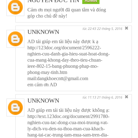
NGUYỄN ĐỨC TÍN
ADMIN
Cảm ơn mọi người đã quan tâm và đóng
góp cho chủ đề này!
✖
lúc 22:43 22 tháng 5, 2016
UNKNOWN
AD tải giúp em tài liệu này được k ạ
http://123doc.org/document/2596222-
nghien-cuu-danh-gia-hieu-suat-hoat-dong-
cua-mang-khong-day-theo-tieu-chuan-
ieee-802-15-bang-phuong-phap-mo-
phong-may-tinh.htm
mail:dangkhoecntt@gmail.com
em cảm ơn AD
✖
lúc 11:13 21 tháng 6, 2016
UNKNOWN
AD giúp em tải tài liệu này được không ạ:
http://text.123doc.org/document/2991780-
nghien-cuu-tac-dong-cua-moi-truong-vat-
ly-dich-vu-den-su-thoa-man-cua-khach-
hang-tai-cac-trung-tam-mua-sam-tren-dia-