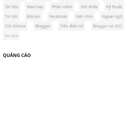
Tài liệu
Mẹo hay
Phần mềm
Sức khỏe
Kỹ thuật
Tin tức
Bitcoin
Facebook
Góc nhìn
Ngoại ngữ
TiVi Online
Blogger
Tiền điện tử
Blogger và SEO
Du lịch
QUẢNG CÁO