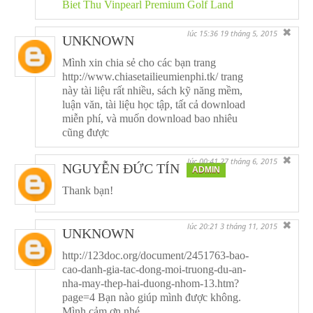
Biet Thu Vinpearl Premium Golf Land
✖
lúc 15:36 19 tháng 5, 2015
UNKNOWN
Mình xin chia sẻ cho các bạn trang
http://www.chiasetailieumienphi.tk/ trang
này tài liệu rất nhiều, sách kỹ năng mềm,
luận văn, tài liệu học tập, tất cả download
miễn phí, và muốn download bao nhiêu
cũng được
✖
lúc 00:41 27 tháng 6, 2015
NGUYỄN ĐỨC TÍN
ADMIN
Thank bạn!
✖
lúc 20:21 3 tháng 11, 2015
UNKNOWN
http://123doc.org/document/2451763-bao-
cao-danh-gia-tac-dong-moi-truong-du-an-
nha-may-thep-hai-duong-nhom-13.htm?
page=4 Bạn nào giúp mình được không.
Mình cảm ơn nhé