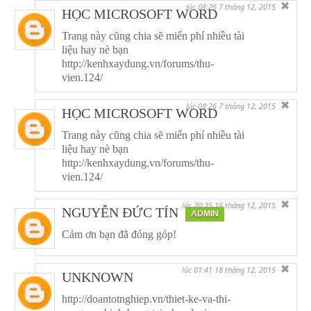
✖
lúc 08:26 7 tháng 12, 2015
HỌC MICROSOFT WORD
Trang này cũng chia sẽ miển phí nhiều tài
liệu hay nè bạn
http://kenhxaydung.vn/forums/thu-
vien.124/
✖
lúc 08:26 7 tháng 12, 2015
HỌC MICROSOFT WORD
Trang này cũng chia sẽ miển phí nhiều tài
liệu hay nè bạn
http://kenhxaydung.vn/forums/thu-
vien.124/
✖
lúc 20:25 16 tháng 12, 2015
NGUYỄN ĐỨC TÍN
ADMIN
Cảm ơn bạn đã đóng góp!
✖
lúc 01:41 18 tháng 12, 2015
UNKNOWN
http://doantotnghiep.vn/thiet-ke-va-thi-