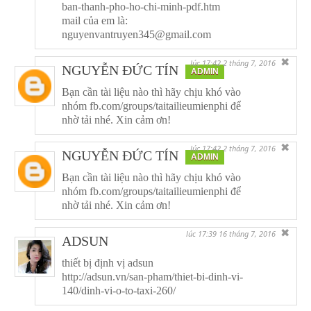
ban-thanh-pho-ho-chi-minh-pdf.htm
mail của em là:
nguyenvantruyen345@gmail.com
✖
lúc 17:42 2 tháng 7, 2016
NGUYỄN ĐỨC TÍN
ADMIN
Bạn cần tài liệu nào thì hãy chịu khó vào
nhóm fb.com/groups/taitailieumienphi để
nhờ tải nhé. Xin cảm ơn!
✖
lúc 17:42 2 tháng 7, 2016
NGUYỄN ĐỨC TÍN
ADMIN
Bạn cần tài liệu nào thì hãy chịu khó vào
nhóm fb.com/groups/taitailieumienphi để
nhờ tải nhé. Xin cảm ơn!
✖
lúc 17:39 16 tháng 7, 2016
ADSUN
thiết bị định vị adsun
http://adsun.vn/san-pham/thiet-bi-dinh-vi-
140/dinh-vi-o-to-taxi-260/