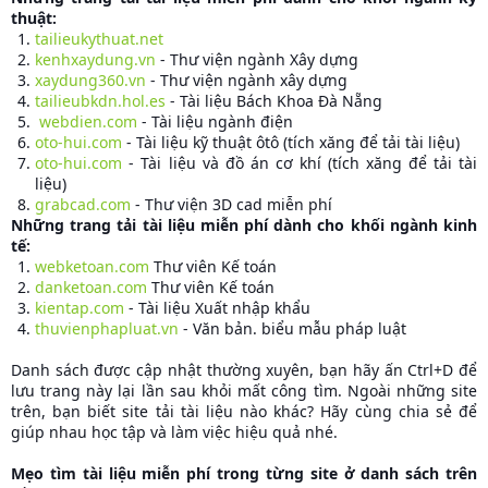
thuật:
tailieukythuat.net
kenhxaydung.vn
- Thư viện ngành Xây dựng
xaydung360.vn
- Thư viện ngành xây dựng
tailieubkdn.hol.es
- Tài liệu Bách Khoa Đà Nẵng
webdien.com
- Tài liệu ngành điện
oto-hui.com
- Tài liệu kỹ thuật ôtô (tích xăng để tải tài liệu)
oto-hui.com
- Tài liệu và đồ án cơ khí (tích xăng để tải tài
liệu)
grabcad.com
- Thư viện 3D cad miễn phí
Những trang tải tài liệu miễn phí dành cho khối ngành kinh
tế:
webketoan.com
Thư viên Kế toán
danketoan.com
Thư viên Kế toán
kientap.com
- Tài liệu Xuất nhập khẩu
thuvienphapluat.vn
- Văn bản. biểu mẫu pháp luật
Danh sách được cập nhật thường xuyên, bạn hãy ấn Ctrl+D để
lưu trang này lại lần sau khỏi mất công tìm. Ngoài những site
trên, bạn biết site tải tài liệu nào khác? Hãy cùng chia sẻ để
giúp nhau học tập và làm việc hiệu quả nhé.
Mẹo tìm tài liệu miễn phí trong từng site ở danh sách trên