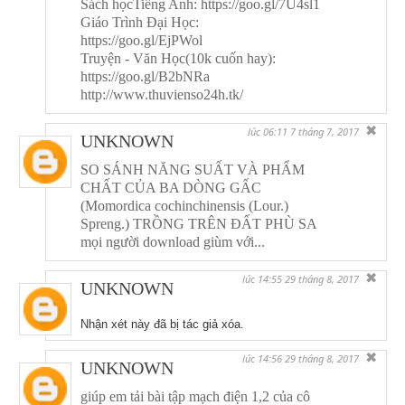
Sách họcTiếng Anh: https://goo.gl/7U4sl1
Giáo Trình Đại Học:
https://goo.gl/EjPWol
Truyện - Văn Học(10k cuốn hay):
https://goo.gl/B2bNRa
http://www.thuvienso24h.tk/
✖
lúc 06:11 7 tháng 7, 2017
UNKNOWN
SO SÁNH NĂNG SUẤT VÀ PHẨM
CHẤT CỦA BA DÒNG GẤC
(Momordica cochinchinensis (Lour.)
Spreng.) TRỒNG TRÊN ĐẤT PHÙ SA
mọi người download giùm với...
✖
lúc 14:55 29 tháng 8, 2017
UNKNOWN
Nhận xét này đã bị tác giả xóa.
✖
lúc 14:56 29 tháng 8, 2017
UNKNOWN
giúp em tải bài tập mạch điện 1,2 của cô