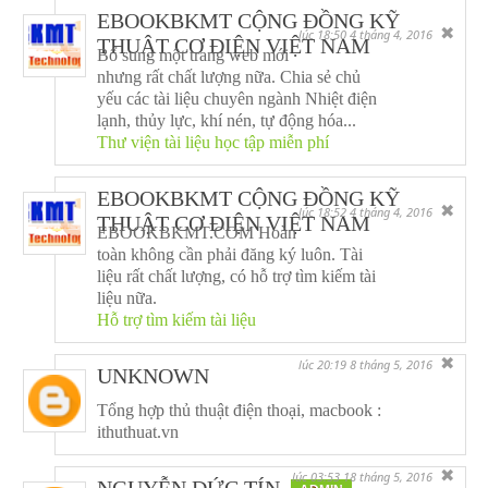
EBOOKBKMT CỘNG ĐỒNG KỸ
✖
lúc 18:50 4 tháng 4, 2016
THUẬT CƠ ĐIỆN VIỆT NAM
Bổ sung một trang web mới
nhưng rất chất lượng nữa. Chia sẻ chủ
yếu các tài liệu chuyên ngành Nhiệt điện
lạnh, thủy lực, khí nén, tự động hóa...
Thư viện tài liệu học tập miễn phí
EBOOKBKMT CỘNG ĐỒNG KỸ
✖
lúc 18:52 4 tháng 4, 2016
THUẬT CƠ ĐIỆN VIỆT NAM
EBOOKBKMT.COM Hoàn
toàn không cần phải đăng ký luôn. Tài
liệu rất chất lượng, có hỗ trợ tìm kiếm tài
liệu nữa.
Hỗ trợ tìm kiếm tài liệu
✖
lúc 20:19 8 tháng 5, 2016
UNKNOWN
Tổng hợp thủ thuật điện thoại, macbook :
ithuthuat.vn
✖
lúc 03:53 18 tháng 5, 2016