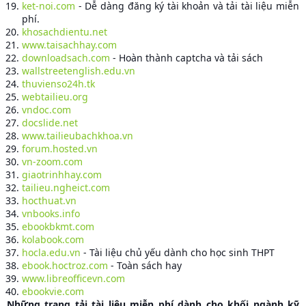
ket-noi.com
- Dễ dàng đăng ký tài khoản và tải tài liệu miễn
phí.
khosachdientu.net
www.taisachhay.com
downloadsach.com
- Hoàn thành captcha và tải sách
wallstreetenglish.edu.vn
thuvienso24h.tk
webtailieu.org
vndoc.com
docslide.net
www.tailieubachkhoa.vn
forum.hosted.vn
vn-zoom.com
giaotrinhhay.com
tailieu.ngheict.com
hocthuat.vn
vnbooks.info
ebookbkmt.com
kolabook.com
hocla.edu.vn
- Tài liệu chủ yếu dành cho học sinh THPT
ebook.hoctroz.com
- Toàn sách hay
www.libreofficevn.com
ebookvie.com
Những trang tải tài liệu miễn phí dành cho khối ngành kỹ