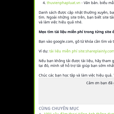
thuvienphapluat.vn
- Văn bản. biểu mẫ
Danh sách được cập nhật thường xuyên, bạn 
tìm. Ngoài những site trên, bạn biết site t
và làm việc hiệu quả nhé.
Mẹo tìm tài liệu miễn phí trong từng site
Bạn vào google.com, gõ từ khóa cần tìm và
Ví dụ:
tài liệu miễn phí site:shareplainly.co
Nếu bạn không tải được tài liệu, hãy tham
tại đó, mình sẽ hỗ trợ tải giúp bạn sớm nhấ
Chúc các bạn học tập và làm việc hiệu quả.
Cảm ơn bạn đã
CÙNG CHUYÊN MỤC
1001 câu đàm thoại tiếng Anh thông dụ