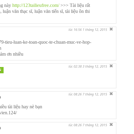
ng này
http://123tailieufree.com/
>>> Tài liệu rất
luận văn thạc sĩ, luận văn tiến sĩ, tài liệu ôn thi
✖
lúc 16:56 1 tháng 12, 2015
79-tieu-luan-ke-toan-quoc-te-chuan-muc-ve-hop-
m
 cảm ơn nhiều
✖
lúc 02:38 3 tháng 12, 2015
N
✖
lúc 08:26 7 tháng 12, 2015
D
iều tài liệu hay nè bạn
vien.124/
✖
lúc 08:26 7 tháng 12, 2015
D