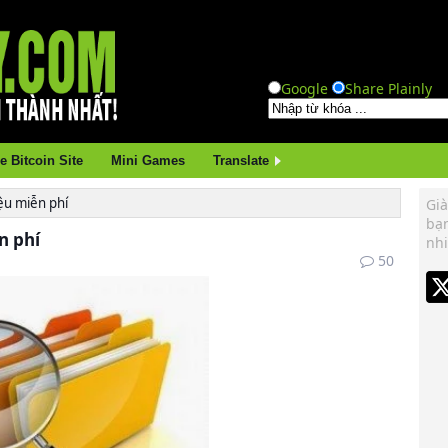
Google
Share Plainly
e Bitcoin Site
Mini Games
Translate
iệu miễn phí
Già
bạ
n phí
nhi
50