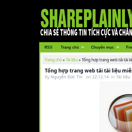
RSS
Trang chủ
Chuyên mục
Fre
Trang chủ
»
Tài liệu
»
Tổng hợp trang web tải tài l
Tổng hợp trang web tải tài liệu miễ
By
Nguyễn Đức Tín
on
22.12.14
in
Tài liệu