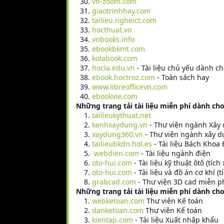
vn-zoom.com
giaotrinhhay.com
tailieu.ngheict.com
hocthuat.vn
vnbooks.info
ebookbkmt.com
kolabook.com
hocla.edu.vn
- Tài liệu chủ yếu dành c
ebook.hoctroz.com
- Toàn sách hay
www.libreofficevn.com
ebookvie.com
Những trang tải tài liệu miễn phí dành ch
tailieukythuat.net
kenhxaydung.vn
- Thư viện ngành Xây
xaydung360.vn
- Thư viện ngành xây 
tailieubkdn.hol.es
- Tài liệu Bách Khoa
webdien.com
- Tài liệu ngành điện
oto-hui.com
- Tài liệu kỹ thuật ôtô (tích 
oto-hui.com
- Tài liệu và đồ án cơ khí (t
grabcad.com
- Thư viện 3D cad miễn p
Những trang tải tài liệu miễn phí dành ch
webketoan.com
Thư viên Kế toán
danketoan.com
Thư viên Kế toán
kientap.com
- Tài liệu Xuất nhập khẩu