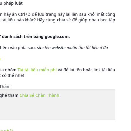
u pháp luật
hãy ấn Ctrl+D để lưu trang này lại lần sau khỏi mất công
ải tài liệu nào khác? Hãy cùng chia sẻ để giúp nhau học tập
 ở danh sách trên bằng google.com:
 thêm vào phía sau:
site:tên website muốn tìm tài liệu ở đó
m
 gia nhóm
Tải tài liệu miễn phí
và để lại tên hoặc link tài liệu
t có thể nhé!
 Thân!
 ghé thăm
Chia Sẻ Chân Thành
!
ng nhất