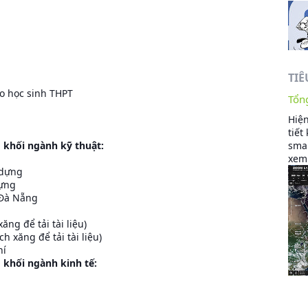
TIÊ
ho học sinh THPT
Tổng
Hiện
tiết
o khối ngành kỹ thuật:
smar
xem 
 dựng
dựng
 Đà Nẵng
xăng để tải tài liệu)
ích xăng để tải tài liệu)
hí
o khối ngành kinh tế: