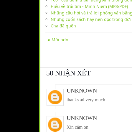
Hiểu về trái tim - Minh Niệm (MP3/PDF)
Những câu hỏi và trả lời phỏng vấn bằn
Những cuốn sách hay nên đọc trong đời
Cha đã quên
◄ Mới hơn
50 NHẬN XÉT
UNKNOWN
thanks ad very much
UNKNOWN
Xin cảm ơn