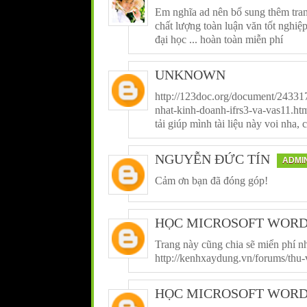
Em nghĩa ad nên bổ sung thêm tra
chất lượng toàn luận văn tốt nghiệp, 
đại học ... hoàn toàn miễn phí
UNKNOWN
http://123doc.org/document/24331
nhat-kinh-doanh-ifrs3-va-vas11.ht
tải giúp mình tài liệu này voi nha,
NGUYỄN ĐỨC TÍN
ADMI
Cảm ơn bạn đã đóng góp!
HỌC MICROSOFT WOR
Trang này cũng chia sẽ miển phí nh
http://kenhxaydung.vn/forums/thu-
HỌC MICROSOFT WOR