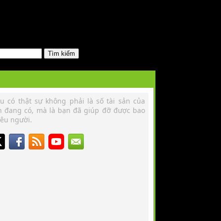
u có thật sự không phải là số tài sản của
n đang có, mà là bạn đã giúp đỡ được bao
êu người.