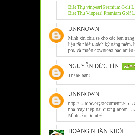
Biệt Thự vinpearl Premium Golf 
Biet Thu Vinpearl Premium Golf 
UNKNOWN
Mình xin chia sẻ cho các bạn trang 
liệu rất nhiều, sách kỹ năng mềm, l
phí, và muốn download bao nhiêu
NGUYỄN ĐỨC TÍN
ADMI
Thank bạn!
UNKNOWN
http://123doc.org/document/24517
nha-may-thep-hai-duong-nhom-13
Mình cảm ơn nhé
HOÀNG NHÂN KHÔI