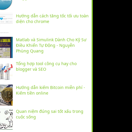
Hướng dẫn cách tăng tốc tối ưu toàn
diện cho chrome
Matlab và Simulink Dành Cho Kỹ Sư
Điều Khiển Tự Động - Nguyễn
Phùng Quang
Tổng hợp tool công cụ hay cho
blogger và SEO
Hướng dẫn kiếm Bitcoin miễn phí -
Kiếm tiền online
Quan niệm đúng sai tốt xấu trong
cuộc sống