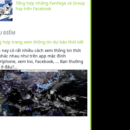
Tổng hợp những FanPage và Group
hay trên Facebook
U ĐIỂM
 hợp trang xem thông tin dự báo thời tiết
 nay có rất nhiều cách xem thông tin thời
 khác nhau như trên app mặc đinh
tphone, xem tivi, Facebook, ... Bạn thường
ở đâu?...