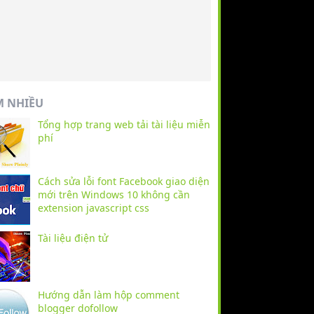
M NHIỀU
Tổng hợp trang web tải tài liệu miễn
phí
Cách sửa lỗi font Facebook giao diện
mới trên Windows 10 không cần
extension javascript css
Tài liệu điện tử
Hướng dẫn làm hộp comment
blogger dofollow