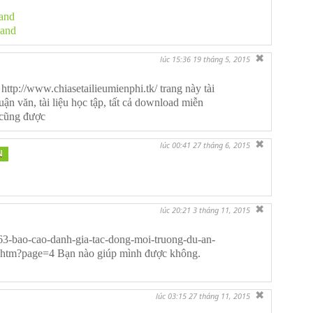
Land
Land
✖
lúc 15:36 19 tháng 5, 2015
http://www.chiasetailieumienphi.tk/ trang này tài
uận văn, tài liệu học tập, tất cả download miễn
 cũng được
✖
lúc 00:41 27 tháng 6, 2015
N
✖
lúc 20:21 3 tháng 11, 2015
63-bao-cao-danh-gia-tac-dong-moi-truong-du-an-
.htm?page=4 Bạn nào giúp mình được không.
✖
lúc 03:15 27 tháng 11, 2015