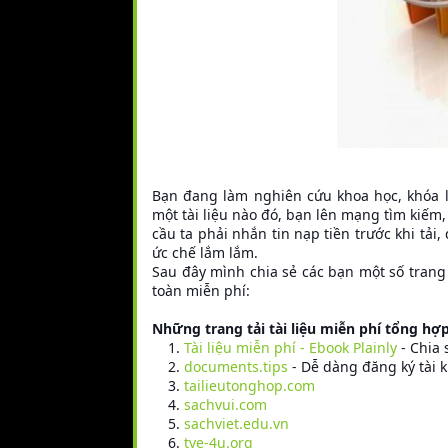
Bạn đang làm nghiên cứu khoa học, khóa luậ
một tài liệu nào đó, bạn lên mạng tìm kiếm
cầu ta phải nhắn tin nạp tiền trước khi tải, 
ức chế lắm lắm.
Sau đây mình chia sẻ các bạn một số trang 
toàn miễn phí:
Những trang tải tài liệu miễn phí tổng hợp
Tài liệu miễn phí - Ebook Plainly
- Chia 
documents.tips
- Dễ dàng đăng ký tài kh
tailieutonghop.com
sachvui.com
sachviet.edu.vn
tve-4u.org