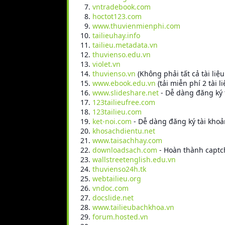
vntradebook.com
hoctot123.com
www.thuvienmienphi.com
tailieuhay.info
tailieu.metadata.vn
thuvienso.edu.vn
violet.vn
thuvienso.vn
(Không phải tất cả tài liệ
www.ebook.edu.vn
(tải miễn phí 2 tài l
www.slideshare.net
- Dễ dàng đăng ký t
123tailieufree.com
123tailieu.com
ket-noi.com
- Dễ dàng đăng ký tài khoản 
khosachdientu.net
www.taisachhay.com
downloadsach.com
- Hoàn thành captch
wallstreetenglish.edu.vn
thuvienso24h.tk
webtailieu.org
vndoc.com
docslide.net
www.tailieubachkhoa.vn
forum.hosted.vn