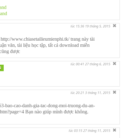
Land
Land
✖
lúc 15:36 19 tháng 5, 2015
http://www.chiasetailieumienphi.tk/ trang này tài
uận văn, tài liệu học tập, tất cả download miễn
 cũng được
✖
lúc 00:41 27 tháng 6, 2015
N
✖
lúc 20:21 3 tháng 11, 2015
63-bao-cao-danh-gia-tac-dong-moi-truong-du-an-
.htm?page=4 Bạn nào giúp mình được không.
✖
lúc 03:15 27 tháng 11, 2015