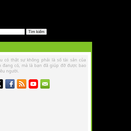
u có thật sự không phải là số tài sản của
n đang có, mà là bạn đã giúp đỡ được bao
êu người.