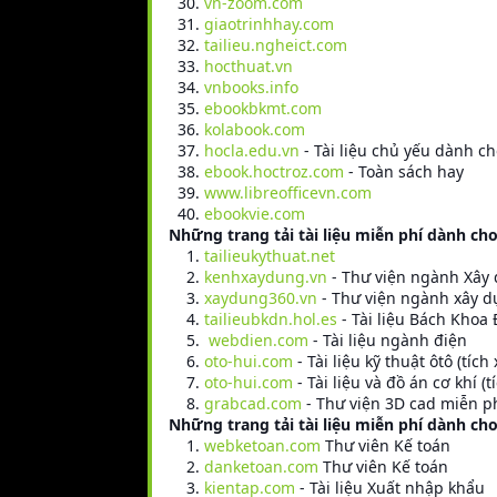
vn-zoom.com
giaotrinhhay.com
tailieu.ngheict.com
hocthuat.vn
vnbooks.info
ebookbkmt.com
kolabook.com
hocla.edu.vn
- Tài liệu chủ yếu dành c
ebook.hoctroz.com
- Toàn sách hay
www.libreofficevn.com
ebookvie.com
Những trang tải tài liệu miễn phí dành ch
tailieukythuat.net
kenhxaydung.vn
- Thư viện ngành Xây
xaydung360.vn
- Thư viện ngành xây 
tailieubkdn.hol.es
- Tài liệu Bách Khoa
webdien.com
- Tài liệu ngành điện
oto-hui.com
- Tài liệu kỹ thuật ôtô (tích 
oto-hui.com
- Tài liệu và đồ án cơ khí (t
grabcad.com
- Thư viện 3D cad miễn p
Những trang tải tài liệu miễn phí dành ch
webketoan.com
Thư viên Kế toán
danketoan.com
Thư viên Kế toán
kientap.com
- Tài liệu Xuất nhập khẩu