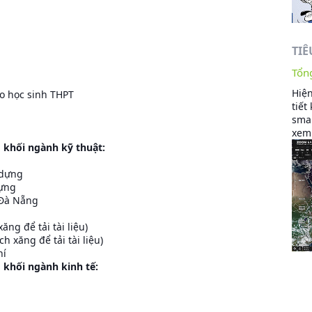
TIÊ
Tổng
Hiện
ho học sinh THPT
tiết
smar
xem 
o khối ngành kỹ thuật:
 dựng
dựng
 Đà Nẵng
xăng để tải tài liệu)
ích xăng để tải tài liệu)
hí
o khối ngành kinh tế: