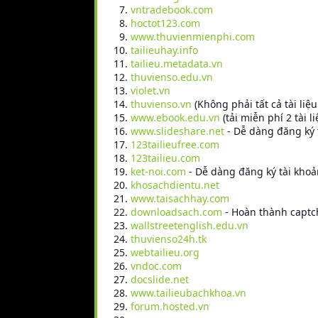
vntradebook.com
hoctot123.com
www.thuvienmienphi.com
tailieuhay.info
tailieu.metadata.vn
thuvienso.edu.vn
violet.vn
thuvienso.vn
(Không phải tất cả tài liệ
www.ebook.edu.vn
(tải miễn phí 2 tài l
www.slideshare.net
- Dễ dàng đăng ký t
123tailieufree.com
123tailieu.com
ket-noi.com
- Dễ dàng đăng ký tài khoản 
khosachdientu.net
www.taisachhay.com
downloadsach.com
- Hoàn thành captch
wallstreetenglish.edu.vn
thuvienso24h.tk
webtailieu.org
vndoc.com
docslide.net
www.tailieubachkhoa.vn
forum.hosted.vn