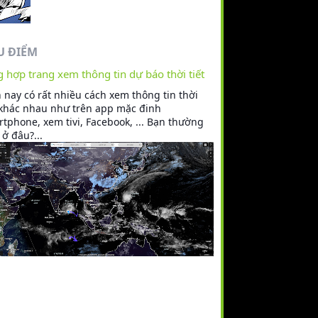
U ĐIỂM
 hợp trang xem thông tin dự báo thời tiết
 nay có rất nhiều cách xem thông tin thời
 khác nhau như trên app mặc đinh
tphone, xem tivi, Facebook, ... Bạn thường
ở đâu?...