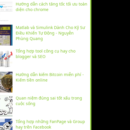
Hướng dẫn cách tăng tốc tối ưu toàn
diện cho chrome
Matlab và Simulink Dành Cho Kỹ Sư
Điều Khiển Tự Động - Nguyễn
Phùng Quang
Tổng hợp tool công cụ hay cho
blogger và SEO
Hướng dẫn kiếm Bitcoin miễn phí -
Kiếm tiền online
Quan niệm đúng sai tốt xấu trong
cuộc sống
Tổng hợp những FanPage và Group
hay trên Facebook