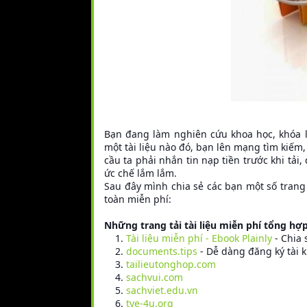
Bạn đang làm nghiên cứu khoa học, khóa luậ
một tài liệu nào đó, bạn lên mạng tìm kiếm
cầu ta phải nhắn tin nạp tiền trước khi tải, 
ức chế lắm lắm.
Sau đây mình chia sẻ các bạn một số trang 
toàn miễn phí:
Những trang tải tài liệu miễn phí tổng hợp
Tài liệu miễn phí - Ebook Plainly
- Chia 
documents.tips
- Dễ dàng đăng ký tài kh
tailieutonghop.com
sachvui.com
sachviet.edu.vn
tve-4u.org