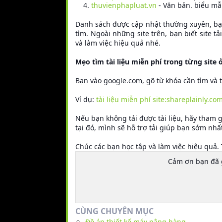
thuvienphapluat.vn
- Văn bản. biểu mẫ
Danh sách được cập nhật thường xuyên, bạn 
tìm. Ngoài những site trên, bạn biết site t
và làm việc hiệu quả nhé.
Mẹo tìm tài liệu miễn phí trong từng site
Bạn vào google.com, gõ từ khóa cần tìm và
Ví dụ:
tài liệu miễn phí site:shareplainly.co
Nếu bạn không tải được tài liệu, hãy tham
tại đó, mình sẽ hỗ trợ tải giúp bạn sớm nhấ
Chúc các bạn học tập và làm việc hiệu quả.
Cảm ơn bạn đã
CÙNG CHUYÊN MỤC
Đồ án thiết kế máy nâng hàng