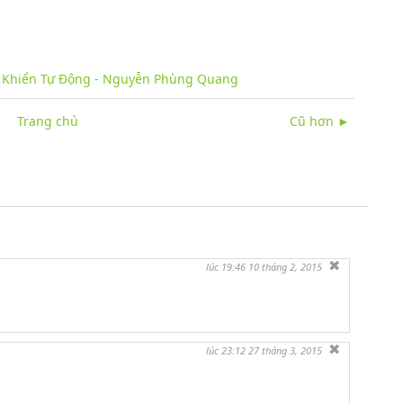
u Khiển Tự Động - Nguyễn Phùng Quang
Trang chủ
Cũ hơn ►
✖
lúc 19:46 10 tháng 2, 2015
✖
lúc 23:12 27 tháng 3, 2015