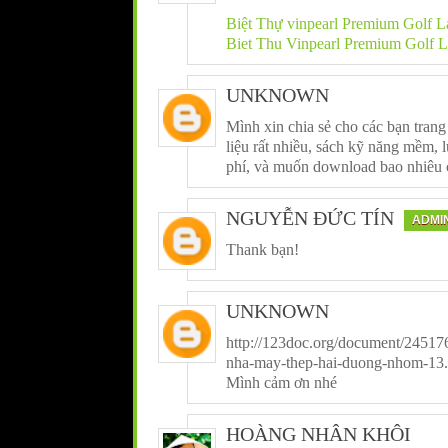
Biệt Thự vinpearl Premium Golf 
Biet Thu Vinpearl Premium Golf 
UNKNOWN
Mình xin chia sẻ cho các bạn trang 
liệu rất nhiều, sách kỹ năng mềm, l
phí, và muốn download bao nhiêu
NGUYỄN ĐỨC TÍN
ADMI
Thank bạn!
UNKNOWN
http://123doc.org/document/24517
nha-may-thep-hai-duong-nhom-13
Mình cảm ơn nhé
HOÀNG NHÂN KHÔI