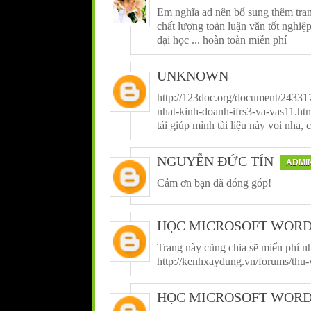
Em nghĩa ad nên bổ sung thêm tra
chất lượng toàn luận văn tốt nghiệp, 
đại học ... hoàn toàn miễn phí
UNKNOWN
http://123doc.org/document/24331
nhat-kinh-doanh-ifrs3-va-vas11.ht
tải giúp mình tài liệu này voi nha,
NGUYỄN ĐỨC TÍN
ADMI
Cảm ơn bạn đã đóng góp!
HỌC MICROSOFT WOR
Trang này cũng chia sẽ miển phí nh
http://kenhxaydung.vn/forums/thu-
HỌC MICROSOFT WOR