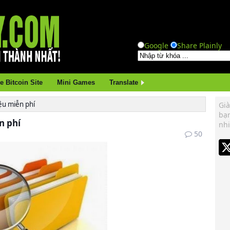
Google
Share Plainly
e Bitcoin Site
Mini Games
Translate
iệu miễn phí
Già
bạ
n phí
nhi
50