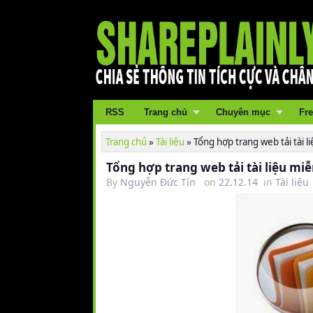
RSS
Trang chủ
Chuyên mục
Fre
Trang chủ
»
Tài liệu
»
Tổng hợp trang web tải tài l
Tổng hợp trang web tải tài liệu miễ
By
Nguyễn Đức Tín
on
22.12.14
in
Tài liệu