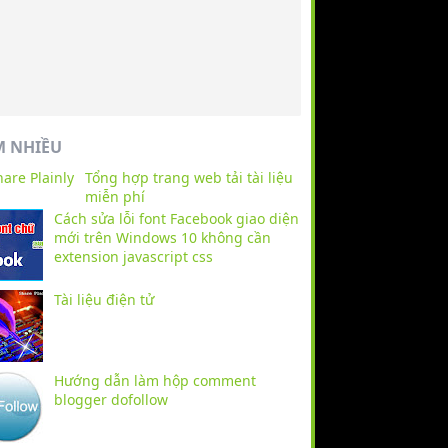
M NHIỀU
Tổng hợp trang web tải tài liệu
miễn phí
Cách sửa lỗi font Facebook giao diện
mới trên Windows 10 không cần
extension javascript css
Tài liệu điện tử
Hướng dẫn làm hộp comment
blogger dofollow