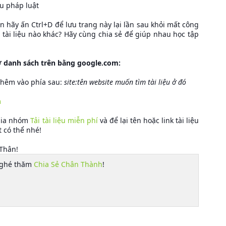
u pháp luật
hãy ấn Ctrl+D để lưu trang này lại lần sau khỏi mất công
ải tài liệu nào khác? Hãy cùng chia sẻ để giúp nhau học tập
 ở danh sách trên bằng google.com:
 thêm vào phía sau:
site:tên website muốn tìm tài liệu ở đó
m
 gia nhóm
Tải tài liệu miễn phí
và để lại tên hoặc link tài liệu
t có thể nhé!
 Thân!
 ghé thăm
Chia Sẻ Chân Thành
!