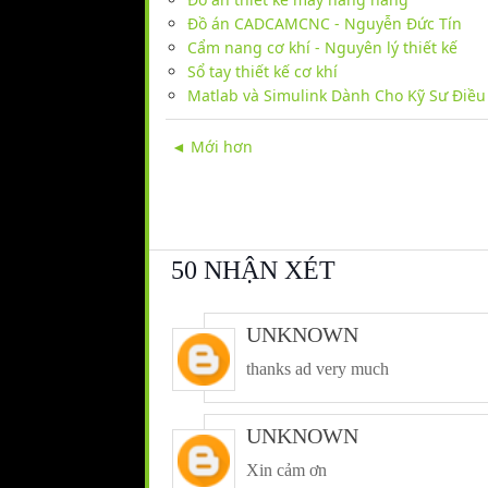
Đồ án CADCAMCNC - Nguyễn Đức Tín
Cẩm nang cơ khí - Nguyên lý thiết kế
Sổ tay thiết kế cơ khí
Matlab và Simulink Dành Cho Kỹ Sư Điề
◄ Mới hơn
50 NHẬN XÉT
UNKNOWN
thanks ad very much
UNKNOWN
Xin cảm ơn