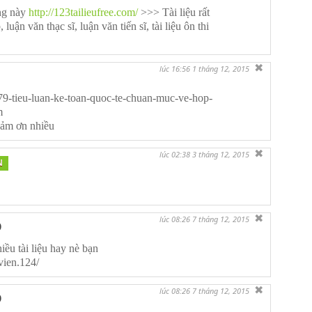
ng này
http://123tailieufree.com/
>>> Tài liệu rất
luận văn thạc sĩ, luận văn tiến sĩ, tài liệu ôn thi
✖
lúc 16:56 1 tháng 12, 2015
79-tieu-luan-ke-toan-quoc-te-chuan-muc-ve-hop-
m
 cảm ơn nhiều
✖
lúc 02:38 3 tháng 12, 2015
N
✖
lúc 08:26 7 tháng 12, 2015
D
iều tài liệu hay nè bạn
vien.124/
✖
lúc 08:26 7 tháng 12, 2015
D