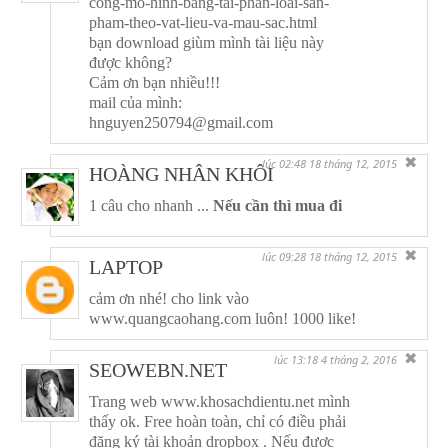
cong-mo-hinh-bang-tai-phan-loai-san-
pham-theo-vat-lieu-va-mau-sac.html
bạn download giùm mình tài liệu này
được không?
Cảm ơn bạn nhiều!!!
mail của mình:
hnguyen250794@gmail.com
✖
lúc 02:48 18 tháng 12, 2015
HOÀNG NHÂN KHÔI
1 câu cho nhanh ...
Nếu cần thì mua đi
✖
lúc 09:28 18 tháng 12, 2015
LAPTOP
cảm ơn nhé! cho link vào
www.quangcaohang.com luôn! 1000 like!
✖
lúc 13:18 4 tháng 2, 2016
SEOWEBN.NET
Trang web www.khosachdientu.net mình
thấy ok. Free hoàn toàn, chỉ có điều phải
đăng ký tài khoản dropbox . Nếu được