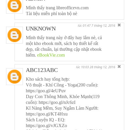
Mình thấy trang libreofficevn.com
Tài liệu miễn phí toàn bộ nè
✖
lúc 01:47 7 tháng 12, 2016
UNKNOWN
Mình thấy trang này ở đây hay lắm nè, cả
một kho ebook mới, sách họ thiết kế rất
đẹp, rất chuẩn, lại thường cập nhật ebook
hiếm.
eBookVie.com
✖
lúc 10:03 28 tháng 12, 2016
ABC123ABC
Kho sách hay tổng hợp:
Võ thuật - Khí Công - Yoga(200 cuốn):
https://goo.gl/4eUPuv
Dạy Con Thông Minh, Khỏe Mạnh(119
cuốn): https://goo.gl/nJc6zI
Kĩ Năng Mềm, Suy Ngẫm Làm Người:
https://goo.gl/KT4Hxu
Sách Luyện IQ - EQ:
https://goo.gl/vJGXZo