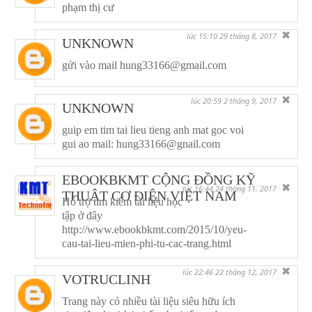
phạm thị cư
✖
lúc 15:10 29 tháng 8, 2017
UNKNOWN
gửi vào mail hung33166@gmail.com
✖
lúc 20:59 2 tháng 9, 2017
UNKNOWN
guip em tim tai lieu tieng anh mat goc voi
gui ao mail: hung33166@gnail.com
EBOOKBKMT CỘNG ĐỒNG KỸ
✖
lúc 16:44 24 tháng 11, 2017
THUẬT CƠ ĐIỆN VIỆT NAM
Hỗ trợ tìm kiếm tài liệu học
tập ở đây
http://www.ebookbkmt.com/2015/10/yeu-
cau-tai-lieu-mien-phi-tu-cac-trang.html
✖
lúc 22:46 22 tháng 12, 2017
VOTRUCLINH
Trang này có nhiều tài liệu siêu hữu ích