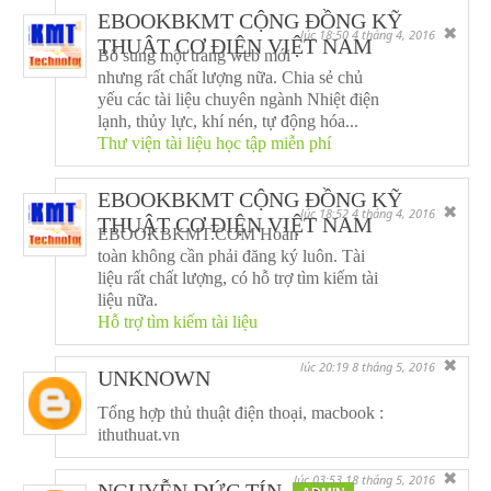
EBOOKBKMT CỘNG ĐỒNG KỸ
✖
lúc 18:50 4 tháng 4, 2016
THUẬT CƠ ĐIỆN VIỆT NAM
Bổ sung một trang web mới
nhưng rất chất lượng nữa. Chia sẻ chủ
yếu các tài liệu chuyên ngành Nhiệt điện
lạnh, thủy lực, khí nén, tự động hóa...
Thư viện tài liệu học tập miễn phí
EBOOKBKMT CỘNG ĐỒNG KỸ
✖
lúc 18:52 4 tháng 4, 2016
THUẬT CƠ ĐIỆN VIỆT NAM
EBOOKBKMT.COM Hoàn
toàn không cần phải đăng ký luôn. Tài
liệu rất chất lượng, có hỗ trợ tìm kiếm tài
liệu nữa.
Hỗ trợ tìm kiếm tài liệu
✖
lúc 20:19 8 tháng 5, 2016
UNKNOWN
Tổng hợp thủ thuật điện thoại, macbook :
ithuthuat.vn
✖
lúc 03:53 18 tháng 5, 2016