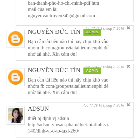
ban-thanh-pho-ho-chi-minh-pdf.htm
mail của em là:
nguyenvantruyen345@gmail.com
✖
lúc 17:42 2 tháng 7, 2016
NGUYỄN ĐỨC TÍN
ADMIN
Bạn cần tài liệu nào thì hãy chịu khó vào
nhóm fb.com/groups/taitailieumienphi để
nhờ tải nhé. Xin cảm ơn!
✖
lúc 17:42 2 tháng 7, 2016
NGUYỄN ĐỨC TÍN
ADMIN
Bạn cần tài liệu nào thì hãy chịu khó vào
nhóm fb.com/groups/taitailieumienphi để
nhờ tải nhé. Xin cảm ơn!
✖
lúc 17:39 16 tháng 7, 2016
ADSUN
thiết bị định vị adsun
http://adsun.vn/san-pham/thiet-bi-dinh-vi-
140/dinh-vi-o-to-taxi-260/