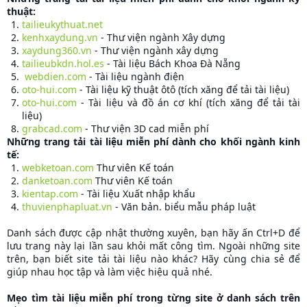
thuật:
tailieukythuat.net
kenhxaydung.vn
- Thư viện ngành Xây dựng
xaydung360.vn
- Thư viện ngành xây dựng
tailieubkdn.hol.es
- Tài liệu Bách Khoa Đà Nẵng
webdien.com
- Tài liệu ngành điện
oto-hui.com
- Tài liệu kỹ thuật ôtô (tích xăng để tải tài liệu)
oto-hui.com
- Tài liệu và đồ án cơ khí (tích xăng để tải tài
liệu)
grabcad.com
- Thư viện 3D cad miễn phí
Những trang tải tài liệu miễn phí dành cho khối ngành kinh
tế:
webketoan.com
Thư viên Kế toán
danketoan.com
Thư viên Kế toán
kientap.com
- Tài liệu Xuất nhập khẩu
thuvienphapluat.vn
- Văn bản. biểu mẫu pháp luật
Danh sách được cập nhật thường xuyên, bạn hãy ấn Ctrl+D để
lưu trang này lại lần sau khỏi mất công tìm. Ngoài những site
trên, bạn biết site tải tài liệu nào khác? Hãy cùng chia sẻ để
giúp nhau học tập và làm việc hiệu quả nhé.
Mẹo tìm tài liệu miễn phí trong từng site ở danh sách trên