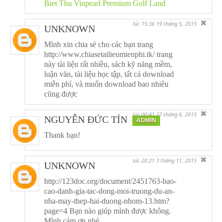
Biet Thu Vinpearl Premium Golf Land
✖
lúc 15:36 19 tháng 5, 2015
UNKNOWN
Mình xin chia sẻ cho các bạn trang
http://www.chiasetailieumienphi.tk/ trang
này tài liệu rất nhiều, sách kỹ năng mềm,
luận văn, tài liệu học tập, tất cả download
miễn phí, và muốn download bao nhiêu
cũng được
✖
lúc 00:41 27 tháng 6, 2015
NGUYỄN ĐỨC TÍN
ADMIN
Thank bạn!
✖
lúc 20:21 3 tháng 11, 2015
UNKNOWN
http://123doc.org/document/2451763-bao-
cao-danh-gia-tac-dong-moi-truong-du-an-
nha-may-thep-hai-duong-nhom-13.htm?
page=4 Bạn nào giúp mình được không.
Mình cảm ơn nhé