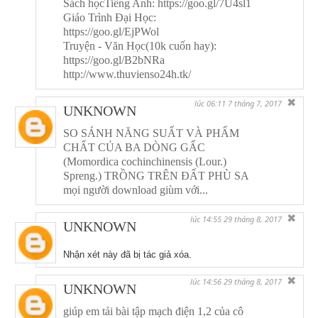
Sách họcTiếng Anh: https://goo.gl/7U4sl1
Giáo Trình Đại Học:
https://goo.gl/EjPWol
Truyện - Văn Học(10k cuốn hay):
https://goo.gl/B2bNRa
http://www.thuvienso24h.tk/
✖
lúc 06:11 7 tháng 7, 2017
UNKNOWN
SO SÁNH NĂNG SUẤT VÀ PHẨM
CHẤT CỦA BA DÒNG GẤC
(Momordica cochinchinensis (Lour.)
Spreng.) TRỒNG TRÊN ĐẤT PHÙ SA
mọi người download giùm với...
✖
lúc 14:55 29 tháng 8, 2017
UNKNOWN
Nhận xét này đã bị tác giả xóa.
✖
lúc 14:56 29 tháng 8, 2017
UNKNOWN
giúp em tải bài tập mạch điện 1,2 của cô