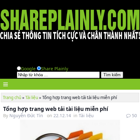
Google
Share Plainly
≡
Trang chủ
»
Tài liệu
»
Tổng hợp trang web tải tài liệu miễn phí
Tổng hợp trang web tải tài liệu miễn phí
By
Nguyễn Đức Tín
on
22.12.14
in
Tài liệu
50