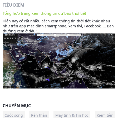
TIÊU ĐIỂM
Tổng hợp trang xem thông tin dự báo thời tiết
Hiện nay có rất nhiều cách xem thông tin thời tiết khác nhau
như trên app mặc đinh smartphone, xem tivi, Facebook, ... Bạn
thường xem ở đâu?...
CHUYÊN MỤC
Cuộc sống
Rèn thân
Máy tính & Tin học
Kiếm tiền