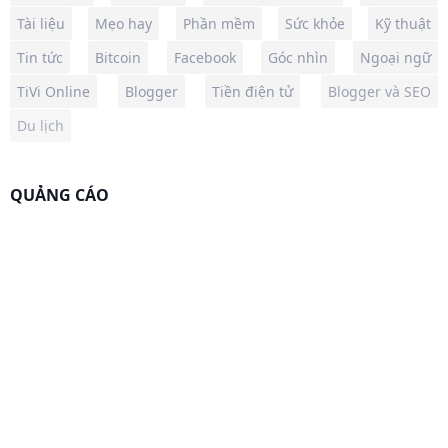
Tài liệu
Mẹo hay
Phần mềm
Sức khỏe
Kỹ thuật
Tin tức
Bitcoin
Facebook
Góc nhìn
Ngoại ngữ
TiVi Online
Blogger
Tiền điện tử
Blogger và SEO
Du lịch
QUẢNG CÁO