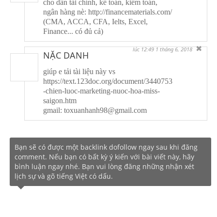
cho dân tài chính, kế toán, kiểm toán,
ngân hàng nè: http://financematerials.com/
(CMA, ACCA, CFA, Ielts, Excel,
Finance... có đủ cả)
✖
lúc 12:49 1 tháng 6, 2018
NẶC DANH
giúp e tải tài liệu này vs
https://text.123doc.org/document/3440753
-chien-luoc-marketing-nuoc-hoa-miss-
saigon.htm
gmail: toxuanhanh98@gmail.com
Bạn sẽ có được một backlink dofollow ngay sau khi đăng
comment. Nếu bạn có bất kỳ ý kiến với bài viết này, hãy
bình luận ngay nhé. Bạn vui lòng đăng những nhận xét
lịch sự và gõ tiếng Việt có dấu.