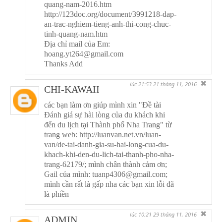
quang-nam-2016.htm
http://123doc.org/document/3991218-dap-
an-trac-nghiem-tieng-anh-thi-cong-chuc-
tinh-quang-nam.htm
Địa chỉ mail của Em:
hoang.yt264@gmail.com
Thanks Add
✖
lúc 21:53 21 tháng 11, 2016
CHI-KAWAII
các bạn làm ơn giúp mình xin "Đề tài
Đánh giá sự hài lòng của du khách khi
đến du lịch tại Thành phố Nha Trang" từ
trang web: http://luanvan.net.vn/luan-
van/de-tai-danh-gia-su-hai-long-cua-du-
khach-khi-den-du-lich-tai-thanh-pho-nha-
trang-62179/; mình chân thành cảm ơn;
Gail của mình: tuanp4306@gmail.com;
mình cần rất là gấp nha các bạn xin lỗi đã
là phiền
✖
lúc 10:21 29 tháng 11, 2016
ADMIN