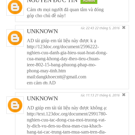
NGUYỄN ĐỨC TÍN
ADMIN
Cảm ơn mọi người đã quan tâm và đóng
góp cho chủ đề này!
✖
lúc 22:43 22 tháng 5, 2016
UNKNOWN
AD tải giúp em tài liệu này được k ạ
http://123doc.org/document/2596222-
nghien-cuu-danh-gia-hieu-suat-hoat-dong-
cua-mang-khong-day-theo-tieu-chuan-
ieee-802-15-bang-phuong-phap-mo-
phong-may-tinh.htm
mail:dangkhoecntt@gmail.com
em cảm ơn AD
✖
lúc 11:13 21 tháng 6, 2016
UNKNOWN
AD giúp em tải tài liệu này được không ạ:
http://text.123doc.org/document/2991780-
nghien-cuu-tac-dong-cua-moi-truong-vat-
ly-dich-vu-den-su-thoa-man-cua-khach-
hang-tai-cac-trung-tam-mua-sam-tren-dia-