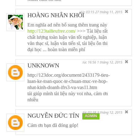
✖
lúc 03:15 27 tháng 11, 2015
HOÀNG NHÂN KHÔI
Em nghĩa ad nên bổ sung thêm trang này
http://123tailieufree.com/
>>> Tài liệu rất
chất lượng toàn luận văn tốt nghiệp, luận
văn thạc sĩ, luận văn tiến sĩ, tài liệu ôn thi
đại học ... hoàn toàn miễn phí
✖
lúc 16:56 1 tháng 12, 2015
UNKNOWN
http://123doc.org/document/2433179-tieu-
luan-ke-toan-quoc-te-chuan-muc-ve-hop-
nhat-kinh-doanh-ifrs3-va-vas11.htm
tải giúp mình tài liệu này voi nha, cảm ơn
nhiều
✖
lúc 02:38 3 tháng 12, 2015
NGUYỄN ĐỨC TÍN
ADMIN
Cảm ơn bạn đã đóng góp!