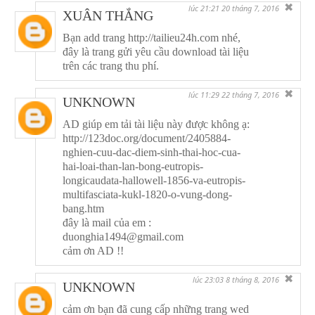
✖
lúc 21:21 20 tháng 7, 2016
XUÂN THẮNG
Bạn add trang http://tailieu24h.com nhé,
đây là trang gửi yêu cầu download tài liệu
trên các trang thu phí.
✖
lúc 11:29 22 tháng 7, 2016
UNKNOWN
AD giúp em tải tài liệu này được không ạ:
http://123doc.org/document/2405884-
nghien-cuu-dac-diem-sinh-thai-hoc-cua-
hai-loai-than-lan-bong-eutropis-
longicaudata-hallowell-1856-va-eutropis-
multifasciata-kukl-1820-o-vung-dong-
bang.htm
đây là mail của em :
duonghia1494@gmail.com
cảm ơn AD !!
✖
lúc 23:03 8 tháng 8, 2016
UNKNOWN
cảm ơn bạn đã cung cấp những trang wed