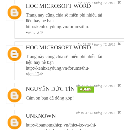
✖
lúc 08:26 7 tháng 12, 2015
HỌC MICROSOFT WORD
Trang này cũng chia sẽ miển phí nhiều tài
liệu hay nè bạn
http://kenhxaydung.vn/forums/thu-
vien.124/
✖
lúc 08:26 7 tháng 12, 2015
HỌC MICROSOFT WORD
Trang này cũng chia sẽ miển phí nhiều tài
liệu hay nè bạn
http://kenhxaydung.vn/forums/thu-
vien.124/
✖
lúc 20:25 16 tháng 12, 2015
NGUYỄN ĐỨC TÍN
ADMIN
Cảm ơn bạn đã đóng góp!
✖
lúc 01:41 18 tháng 12, 2015
UNKNOWN
http://doantotnghiep.vn/thiet-ke-va-thi-