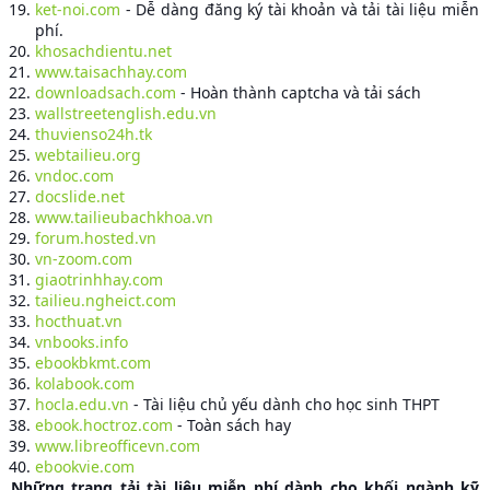
ket-noi.com
- Dễ dàng đăng ký tài khoản và tải tài liệu miễn
phí.
khosachdientu.net
www.taisachhay.com
downloadsach.com
- Hoàn thành captcha và tải sách
wallstreetenglish.edu.vn
thuvienso24h.tk
webtailieu.org
vndoc.com
docslide.net
www.tailieubachkhoa.vn
forum.hosted.vn
vn-zoom.com
giaotrinhhay.com
tailieu.ngheict.com
hocthuat.vn
vnbooks.info
ebookbkmt.com
kolabook.com
hocla.edu.vn
- Tài liệu chủ yếu dành cho học sinh THPT
ebook.hoctroz.com
- Toàn sách hay
www.libreofficevn.com
ebookvie.com
Những trang tải tài liệu miễn phí dành cho khối ngành kỹ