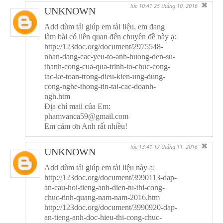
✖
lúc 10:41 25 tháng 10, 2016
UNKNOWN
Add dùm tải giúp em tài liệu, em đang
làm bài có liên quan đến chuyên đề này ạ:
http://123doc.org/document/2975548-
nhan-dang-cac-yeu-to-anh-huong-den-su-
thanh-cong-cua-qua-trinh-to-chuc-cong-
tac-ke-toan-trong-dieu-kien-ung-dung-
cong-nghe-thong-tin-tai-cac-doanh-
ngh.htm
Địa chỉ mail của Em:
phamvanca59@gmail.com
Em cám ơn Anh rất nhiều!
✖
lúc 13:41 17 tháng 11, 2016
UNKNOWN
Add dùm tải giúp em tài liệu này ạ:
http://123doc.org/document/3990113-dap-
an-cau-hoi-tieng-anh-dien-tu-thi-cong-
chuc-tinh-quang-nam-nam-2016.htm
http://123doc.org/document/3990920-dap-
an-tieng-anh-doc-hieu-thi-cong-chuc-