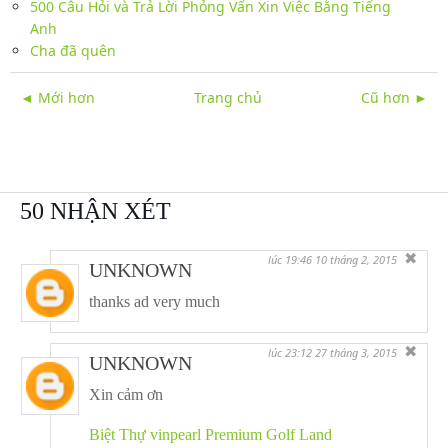
500 Câu Hỏi và Trả Lời Phỏng Vấn Xin Việc Bằng Tiếng
Anh
Cha đã quên
◄ Mới hơn
Trang chủ
Cũ hơn ►
50 NHẬN XÉT
✖
lúc 19:46 10 tháng 2, 2015
UNKNOWN
thanks ad very much
✖
lúc 23:12 27 tháng 3, 2015
UNKNOWN
Xin cảm ơn
Biệt Thự vinpearl Premium Golf Land