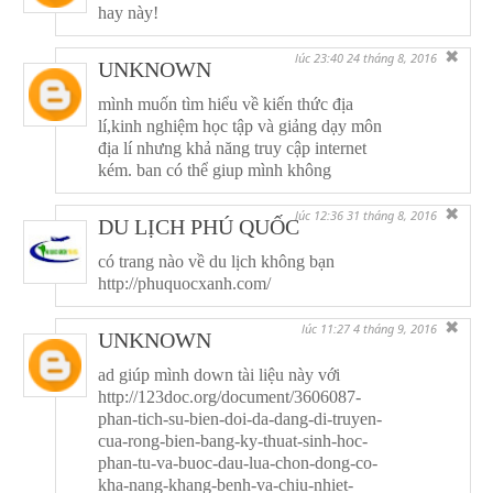
hay này!
✖
lúc 23:40 24 tháng 8, 2016
UNKNOWN
mình muốn tìm hiểu về kiến thức địa
lí,kinh nghiệm học tập và giảng dạy môn
địa lí nhưng khả năng truy cập internet
kém. ban có thể giup mình không
✖
lúc 12:36 31 tháng 8, 2016
DU LỊCH PHÚ QUỐC
có trang nào về du lịch không bạn
http://phuquocxanh.com/
✖
lúc 11:27 4 tháng 9, 2016
UNKNOWN
ad giúp mình down tài liệu này với
http://123doc.org/document/3606087-
phan-tich-su-bien-doi-da-dang-di-truyen-
cua-rong-bien-bang-ky-thuat-sinh-hoc-
phan-tu-va-buoc-dau-lua-chon-dong-co-
kha-nang-khang-benh-va-chiu-nhiet-