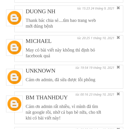
✖
lúc 15:23 24 tháng 9, 2021
DUONG NH
Thank bác chia sẻ....tìm bao trang web
mới đúng bệnh
✖
lúc 20:25 1 tháng 10, 2021
MICHAEL
May có bài viết này không thì định bỏ
facebook quá
✖
lúc 19:54 19 tháng 10, 2021
UNKNOWN
Cảm ơn admin, đã sửa được lỗi phông
✖
lúc 00:16 23 tháng 10, 2021
BM THANHDUY
Cảm ơn admin rất nhiều, vì mình đã tìm
nát google rồi, nhờ cả bạn bè nữa, cho tới
khi có bài viết này!