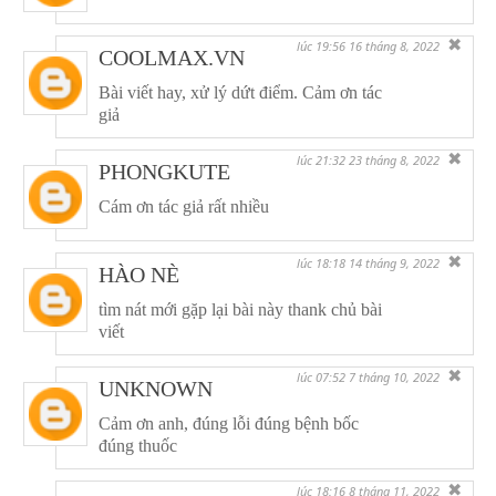
✖
lúc 19:56 16 tháng 8, 2022
COOLMAX.VN
Bài viết hay, xử lý dứt điểm. Cảm ơn tác
giả
✖
lúc 21:32 23 tháng 8, 2022
PHONGKUTE
Cám ơn tác giả rất nhiều
✖
lúc 18:18 14 tháng 9, 2022
HÀO NÈ
tìm nát mới gặp lại bài này thank chủ bài
viết
✖
lúc 07:52 7 tháng 10, 2022
UNKNOWN
Cảm ơn anh, đúng lỗi đúng bệnh bốc
đúng thuốc
✖
lúc 18:16 8 tháng 11, 2022