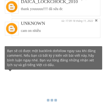
DAICA_LOCKCHOCK_2010
thank youuuuu!!!! đã sửa đc
✖
lúc 17:09 18 tháng 11, 2022
UNKNOWN
cam on nhiều
Bạn sẽ có được một backlink dofollow ngay sau khi đăng
comment. Nếu bạn có bất kỳ ý kiến với bài viết này, hãy
bình luận ngay nhé. Bạn vui lòng đăng những nhận xét
lịch sự và gõ tiếng Việt có dấu.