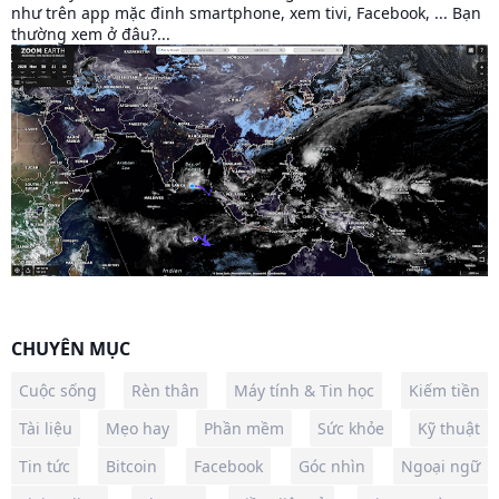
như trên app mặc đinh smartphone, xem tivi, Facebook, ... Bạn
thường xem ở đâu?...
CHUYÊN MỤC
Cuộc sống
Rèn thân
Máy tính & Tin học
Kiếm tiền
Tài liệu
Mẹo hay
Phần mềm
Sức khỏe
Kỹ thuật
Tin tức
Bitcoin
Facebook
Góc nhìn
Ngoại ngữ