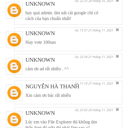
✖
lúc 22:33 28 tháng 10, 2021
UNKNOWN
hay quá admin. tìm nát cái google chỉ có
cách của bạn chuẩn nhất!
✖
lúc 13:37 21 tháng 11, 2021
UNKNOWN
Hay vote 100sao
✖
lúc 23:34 21 tháng 11, 2021
UNKNOWN
cảm ơn ad rất nhiều . ^^
✖
lúc 11:10 27 tháng 11, 2021
NGUYỄN HÀ THANH
Xin cảm ơn bác rất nhiều
✖
lúc 23:43 28 tháng 11, 2021
UNKNOWN
Lúc em vào File Explorer thì không tìm
thấy font đó nữa thì phải làm sao ạ?