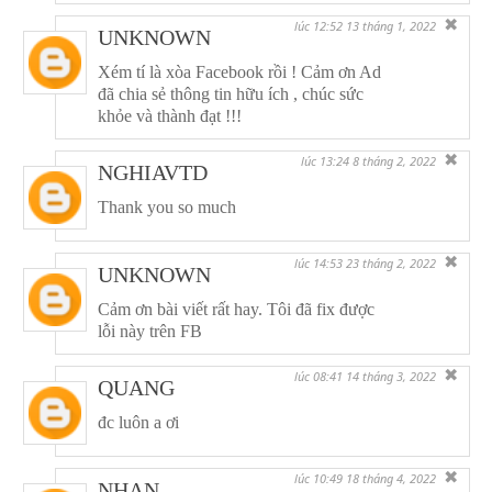
✖
lúc 12:52 13 tháng 1, 2022
UNKNOWN
Xém tí là xòa Facebook rồi ! Cảm ơn Ad
đã chia sẻ thông tin hữu ích , chúc sức
khỏe và thành đạt !!!
✖
lúc 13:24 8 tháng 2, 2022
NGHIAVTD
Thank you so much
✖
lúc 14:53 23 tháng 2, 2022
UNKNOWN
Cảm ơn bài viết rất hay. Tôi đã fix được
lỗi này trên FB
✖
lúc 08:41 14 tháng 3, 2022
QUANG
đc luôn a ơi
✖
lúc 10:49 18 tháng 4, 2022
NHAN