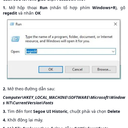
1.
Mở hộp thoại
Run
(nhấn tổ hợp phím
Windows+R
), gõ
regedit
và nhấn
OK
2.
Mở theo đường dẫn sau:
Computer\HKEY_LOCAL_MACHINE\SOFTWARE\Microsoft\Window
s NT\CurrentVersion\Fonts
3.
Tìm đến font
Segoe UI Historic
, chuột phải và chọn
Delete
4.
Khởi động lại máy.