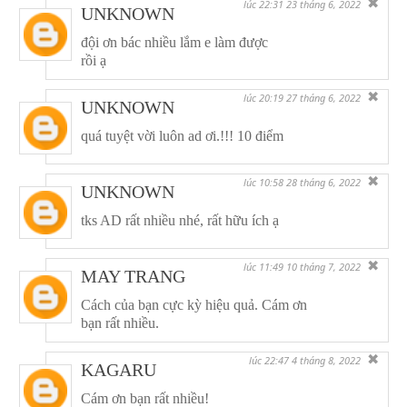
✖
lúc 22:31 23 tháng 6, 2022
UNKNOWN
đội ơn bác nhiều lắm e làm được
rồi ạ
✖
lúc 20:19 27 tháng 6, 2022
UNKNOWN
quá tuyệt vời luôn ad ơi.!!! 10 điểm
✖
lúc 10:58 28 tháng 6, 2022
UNKNOWN
tks AD rất nhiều nhé, rất hữu ích ạ
✖
lúc 11:49 10 tháng 7, 2022
MAY TRANG
Cách của bạn cực kỳ hiệu quả. Cám ơn
bạn rất nhiều.
✖
lúc 22:47 4 tháng 8, 2022
KAGARU
Cám ơn bạn rất nhiều!