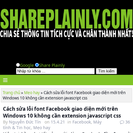
Google
Share Plainly
≡
Trang chủ
»
Mẹo hay
»
Cách sửa lỗi font Facebook giao diện mới trên
Windows 10 không cần extension javascript css
Cách sửa lỗi font Facebook giao diện mới trên
Windows 10 không cần extension javascript css
By
Nguyễn Đức Tín
on
15.4.21
in
Facebook
,
Máy
36
tính & Tin học
,
Mẹo hay