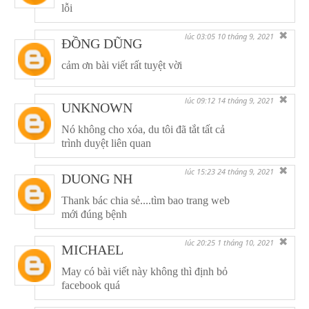
lỗi
✖
lúc 03:05 10 tháng 9, 2021
ĐỒNG DŨNG
cảm ơn bài viết rất tuyệt vời
✖
lúc 09:12 14 tháng 9, 2021
UNKNOWN
Nó không cho xóa, du tôi đã tắt tất cả
trình duyệt liên quan
✖
lúc 15:23 24 tháng 9, 2021
DUONG NH
Thank bác chia sẻ....tìm bao trang web
mới đúng bệnh
✖
lúc 20:25 1 tháng 10, 2021
MICHAEL
May có bài viết này không thì định bỏ
facebook quá