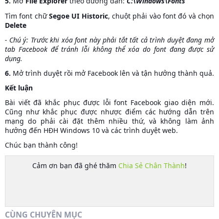
5.
Mở
File Explorer
theo đường dẫn:
C:\Windows\Fonts
Tìm font chữ
Segoe UI Historic
, chuột phải vào font đó và chọn
Delete
- Chú ý: Trước khi xóa font này phải tắt tất cả trình duyệt đang mở
tab Facebook để tránh lỗi không thể xóa do font đang được sử
dụng.
6.
Mở trình duyệt rồi mở Facebook lên và tận hưởng thành quả.
Kết luận
Bài viết đã khắc phục được lỗi font Facebook giao diện mới.
Cũng như khắc phục được nhược điểm các hướng dẫn trên
mạng do phải cài đặt thêm nhiều thứ, và không làm ảnh
hưởng đến HĐH Windows 10 và các trình duyệt web.
Chúc bạn thành công!
Cảm ơn bạn đã ghé thăm
Chia Sẻ Chân Thành
!
CÙNG CHUYÊN MỤC