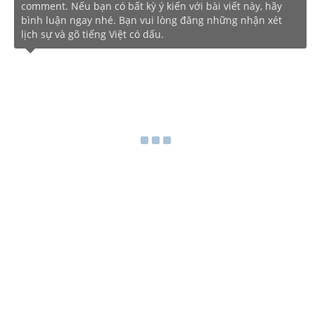
comment. Nếu bạn có bất kỳ ý kiến với bài viết này, hãy
bình luận ngay nhé. Bạn vui lòng đăng những nhận xét
lịch sự và gõ tiếng Việt có dấu.