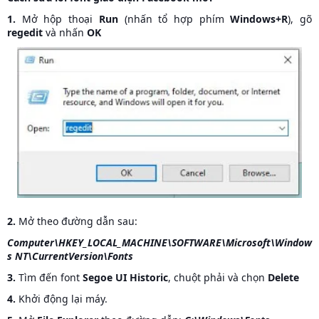
1.
Mở hộp thoại
Run
(nhấn tổ hợp phím
Windows+R
), gõ
regedit
và nhấn
OK
2.
Mở theo đường dẫn sau:
Computer\HKEY_LOCAL_MACHINE\SOFTWARE\Microsoft\Window
s NT\CurrentVersion\Fonts
3.
Tìm đến font
Segoe UI Historic
, chuột phải và chọn
Delete
4.
Khởi động lại máy.