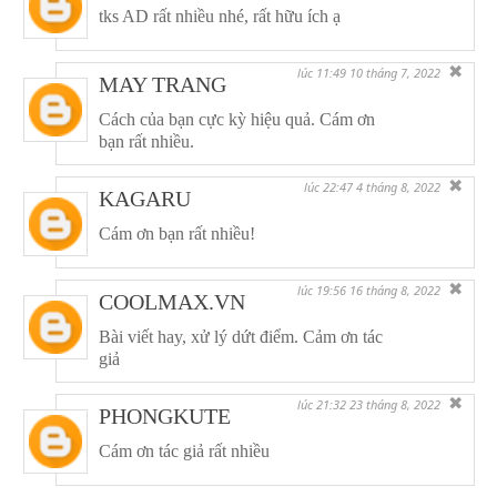
tks AD rất nhiều nhé, rất hữu ích ạ
✖
lúc 11:49 10 tháng 7, 2022
MAY TRANG
Cách của bạn cực kỳ hiệu quả. Cám ơn
bạn rất nhiều.
✖
lúc 22:47 4 tháng 8, 2022
KAGARU
Cám ơn bạn rất nhiều!
✖
lúc 19:56 16 tháng 8, 2022
COOLMAX.VN
Bài viết hay, xử lý dứt điểm. Cảm ơn tác
giả
✖
lúc 21:32 23 tháng 8, 2022
PHONGKUTE
Cám ơn tác giả rất nhiều