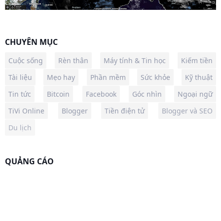
CHUYÊN MỤC
Cuộc sống
Rèn thân
Máy tính & Tin học
Kiếm tiền
Tài liệu
Mẹo hay
Phần mềm
Sức khỏe
Kỹ thuật
Tin tức
Bitcoin
Facebook
Góc nhìn
Ngoại ngữ
TiVi Online
Blogger
Tiền điện tử
Blogger và SEO
Du lịch
QUẢNG CÁO