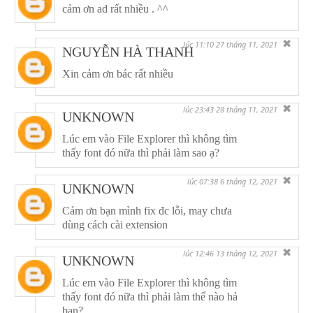
cảm ơn ad rất nhiều . ^^
✖
lúc 11:10 27 tháng 11, 2021
NGUYỄN HÀ THANH
Xin cảm ơn bác rất nhiều
✖
lúc 23:43 28 tháng 11, 2021
UNKNOWN
Lúc em vào File Explorer thì không tìm
thấy font đó nữa thì phải làm sao ạ?
✖
lúc 07:38 6 tháng 12, 2021
UNKNOWN
Cảm ơn bạn mình fix đc lỗi, may chưa
dùng cách cài extension
✖
lúc 12:46 13 tháng 12, 2021
UNKNOWN
Lúc em vào File Explorer thì không tìm
thấy font đó nữa thì phải làm thế nào hả
bạn?