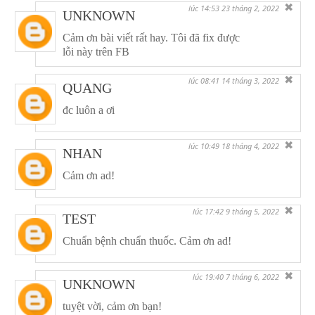
✖
lúc 14:53 23 tháng 2, 2022
UNKNOWN
Cảm ơn bài viết rất hay. Tôi đã fix được
lỗi này trên FB
✖
lúc 08:41 14 tháng 3, 2022
QUANG
đc luôn a ơi
✖
lúc 10:49 18 tháng 4, 2022
NHAN
Cảm ơn ad!
✖
lúc 17:42 9 tháng 5, 2022
TEST
Chuẩn bệnh chuẩn thuốc. Cảm ơn ad!
✖
lúc 19:40 7 tháng 6, 2022
UNKNOWN
tuyệt vời, cảm ơn bạn!