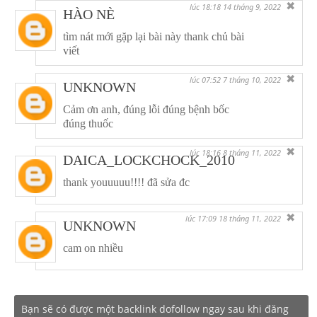
✖
lúc 18:18 14 tháng 9, 2022
HÀO NÈ
tìm nát mới gặp lại bài này thank chủ bài
viết
✖
lúc 07:52 7 tháng 10, 2022
UNKNOWN
Cảm ơn anh, đúng lỗi đúng bệnh bốc
đúng thuốc
✖
lúc 18:16 8 tháng 11, 2022
DAICA_LOCKCHOCK_2010
thank youuuuu!!!! đã sửa đc
✖
lúc 17:09 18 tháng 11, 2022
UNKNOWN
cam on nhiều
Bạn sẽ có được một backlink dofollow ngay sau khi đăng