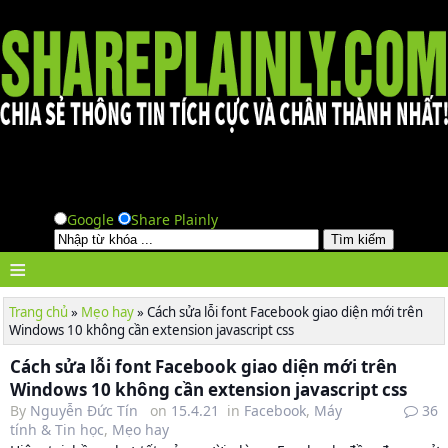
Google
Share Plainly
≡
Trang chủ
»
Mẹo hay
»
Cách sửa lỗi font Facebook giao diện mới trên
Windows 10 không cần extension javascript css
Cách sửa lỗi font Facebook giao diện mới trên
Windows 10 không cần extension javascript css
By
Nguyễn Đức Tín
on
15.4.21
in
Facebook
,
Máy
36
tính & Tin học
,
Mẹo hay