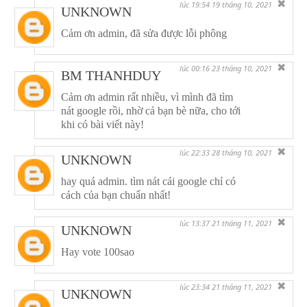
✖
lúc 19:54 19 tháng 10, 2021
UNKNOWN
Cảm ơn admin, đã sửa được lỗi phông
✖
lúc 00:16 23 tháng 10, 2021
BM THANHDUY
Cảm ơn admin rất nhiều, vì mình đã tìm
nát google rồi, nhờ cả bạn bè nữa, cho tới
khi có bài viết này!
✖
lúc 22:33 28 tháng 10, 2021
UNKNOWN
hay quá admin. tìm nát cái google chỉ có
cách của bạn chuẩn nhất!
✖
lúc 13:37 21 tháng 11, 2021
UNKNOWN
Hay vote 100sao
✖
lúc 23:34 21 tháng 11, 2021
UNKNOWN